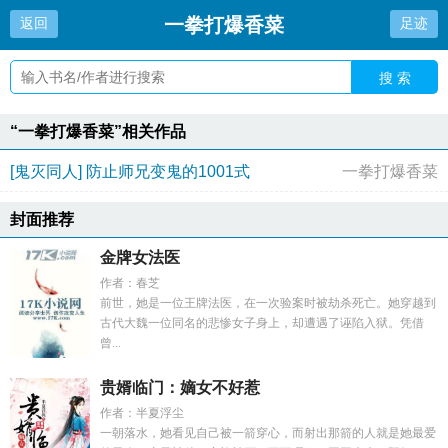
一拳打爆香菜
返回
足迹
搜 索
“一拳打爆香菜”相关作品
[鬼灭同人] 防止师兄变鬼的1001式
一拳打爆香菜
封面推荐
金牌女法医
作者：春芝
前世，她是一位王牌法医，在一次验案时被劫杀死亡。她穿越到
古代大魏一位同名的悲惨女子身上，却遭遇了诬陷入狱。凭借
曾...
贵婿临门：嫡女不好惹
作者：半夏浮尘
一朝落水，她看见自己被一箭穿心，而射出那箭的人就是她最爱