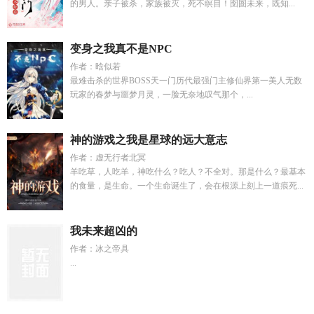
的男人。亲子被杀，家族被灭，死不瞑目！囹圄未来，既知...
变身之我真不是NPC
作者：晗似若
最难击杀的世界BOSS天一门历代最强门主修仙界第一美人无数
玩家的春梦与噩梦月灵，一脸无奈地叹气那个，...
神的游戏之我是星球的远大意志
作者：虚无行者北冥
羊吃草，人吃羊，神吃什么？吃人？不全对。那是什么？最基本
的食量，是生命。一个生命诞生了，会在根源上刻上一道痕死...
我未来超凶的
作者：冰之帝具
...