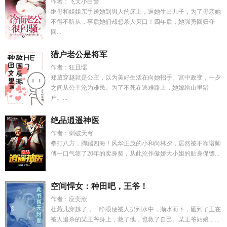
作者：飞天小白警
继母和姐姐亲手送她到男人的床上，逼她生出儿子，为了母亲她
不得不听从，事后她们却想杀人灭口！四年后，她强势回归夺
回...
猎户老公是将军
作者：狂且懦
郑葳穿越就是公主，以为美好生活在向她招手。宫中政变，一夕
之间从公主沦为难民。为了不死在逃难路上，她嫁给山里猎
户。...
绝品逍遥神医
作者：刺破天穹
拳打八方，脚踹四海！风华正茂的小和尚林夕，居然被不靠谱师
傅一口气签了20年的卖身契，从此沦作傲娇大小姐的贴身保镖...
空间悍女：种田吧，王爷！
作者：应奕欣
杜菀儿穿越了，一睁眼便被人扔到水中，顺水而下，砸到了正在
被人追杀的某王爷身上，救了他，也救了自己。某王爷姑娘，...