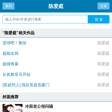
陈爱庭
返回
足迹
搜 索
“陈爱庭”相关作品
进球吧！教练
陈爱庭
超能名帅
陈爱庭
超级锋暴
陈爱庭
从执教皇马开始
陈爱庭
[英超同人] 我在英超造豪门
陈爱庭
封面推荐
冷面老公很闷骚