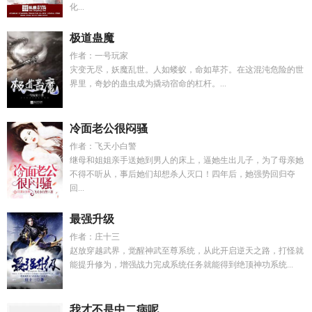
化...
极道蛊魔
作者：一号玩家
灾变无尽，妖魔乱世。人如蝼蚁，命如草芥。在这混沌危险的世
界里，奇妙的蛊虫成为撬动宿命的杠杆。...
冷面老公很闷骚
作者：飞天小白警
继母和姐姐亲手送她到男人的床上，逼她生出儿子，为了母亲她
不得不听从，事后她们却想杀人灭口！四年后，她强势回归夺
回...
最强升级
作者：庄十三
赵放穿越武界，觉醒神武至尊系统，从此开启逆天之路，打怪就
能提升修为，增强战力完成系统任务就能得到绝顶神功系统...
我才不是中二病呢