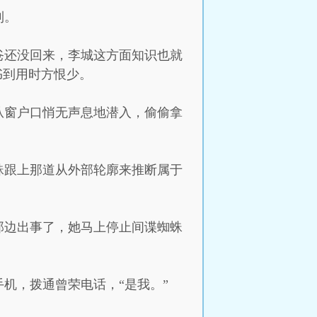
到。
爸还没回来，李城这方面知识也就
书到用时方恨少。
从窗户口悄无声息地潜入，偷偷拿
蛛跟上那道从外部轮廓来推断属于
那边出事了，她马上停止间谍蜘蛛
机，拨通曾荣电话，“是我。”