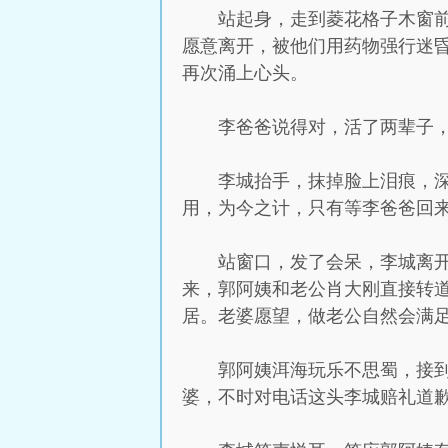
站起身，走到菱花格子木窗
愿意离开，被他们用药物强行迷昏
再次涌上心头。
李爸爸说得对，活了两辈子
李城抬手，抹掉脸上泪痕，
用，为今之计，只有等李爸爸回
站窗口，发了会呆，李城离
来，郭阿姨和老公肖大刚直接转
居。老婆愿望，做老公自然会满
郭阿姨洱海玩乐不思蜀，接
婆，不时对电话这头李城赔礼道