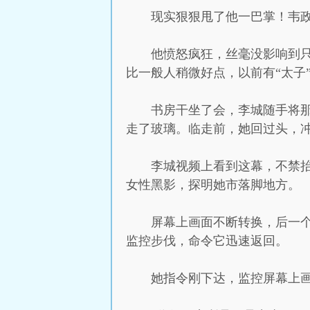
现实狠狠甩了他一巴掌！韦
他愤怒疯狂，丝毫没影响到
比一般人稍微好点，以前有“太子
书房干坐了会，李城随手将
走了玻璃。临走前，她回过头，
李城视频上看到这幕，不禁
女性黑影，探明她市落脚地方。
屏幕上画面不断转换，后一
监控步伐，命令它迅速返回。
她指令刚下达，监控屏幕上画