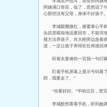
李城笑声悦耳，答应郭阿姨
阿姨满口答应，临了，忽然说了
心那些没有父母，身体不好孩子
李城眼圈微红，握紧掌心手
头叽里呱啦地说要回市，不留洱
规方法养孩子。肖大刚旁边急着
进，一定让孩子养得壮壮再接回
听着夫妻俩你一言我一句叮
盯着手机屏幕上显示号码看
郎，我要走了。”
“你要好好。”半响过后，曾
李城默然看着手机，听到她