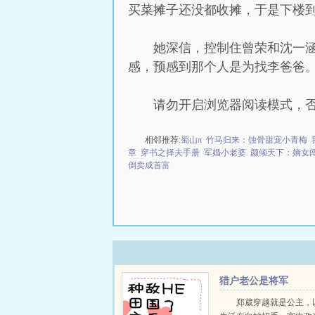
买菜摊子还没都收摊，于是下楼
她深信，控制住曾荣和沈一
感，预感到那个人是为找李爸爸
请勿开启浏览器阅读模式，
相邻推荐:
蜀山π
竹马归来：蚀骨甜宠小青梅
章
穿书之择夫手册
军婚小老婆
颜倾天下：嫡女
倒卖成首富
猎户老公是将军
郑葳穿越就是公主，