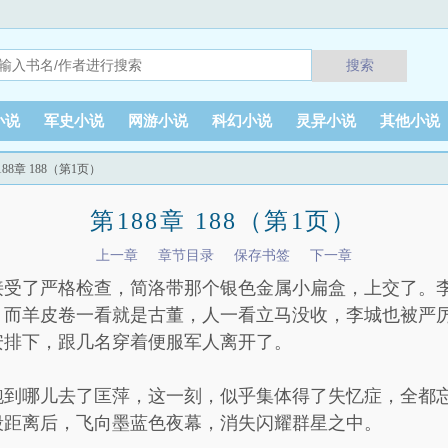
搜索
小说
军史小说
网游小说
科幻小说
灵异小说
其他小说
188章 188（第1页）
第188章 188（第1页）
上一章
章节目录
保存书签
下一章
接受了严格检查，简洛带那个银色金属小扁盒，上交了。
，而羊皮卷一看就是古董，人一看立马没收，李城也被严
安排下，跟几名穿着便服军人离开了。
跑到哪儿去了匡萍，这一刻，似乎集体得了失忆症，全都
段距离后，飞向墨蓝色夜幕，消失闪耀群星之中。