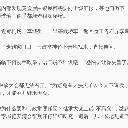
墓内部发现黄金屋白银屋都需要向上级汇报，等他们做下
通玻璃，似乎都藏着很深秘密。
市近郊机场，李城坐上一早等候轿车，返回位于青石弄李
。”走到家门口，韦政举神色不善地找来，直接质问。
高临下俯视韦政举，语气说不出讥嘲，“恐怕要让你失望了
继承大会都无法召开。”为避免有人挟天子以令天下诸侯
后，才能召开继承大会。
为什么要和韦政举硬碰硬？继承大会上说“不高兴”，激
，李城把安清会帮规仔仔细细研究一遍后，几名长老见证