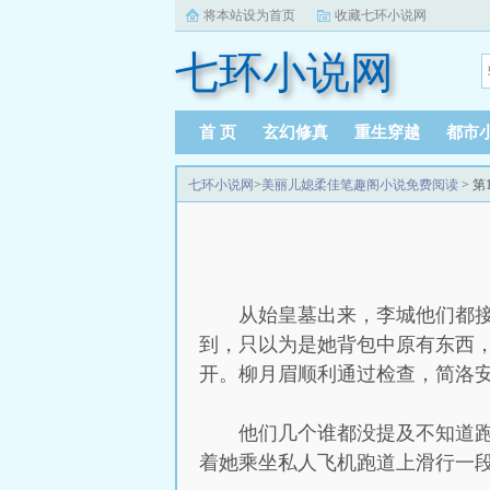
将本站设为首页
收藏七环小说网
七环小说网
首 页
玄幻修真
重生穿越
都市
七环小说网
>
美丽儿媳柔佳笔趣阁小说免费阅读
> 第
从始皇墓出来，李城他们都
到，只以为是她背包中原有东西
开。柳月眉顺利通过检查，简洛
他们几个谁都没提及不知道
着她乘坐私人飞机跑道上滑行一