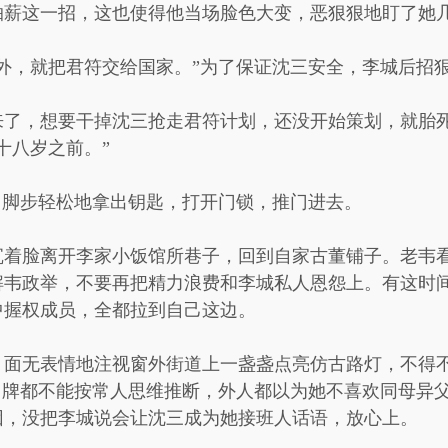
薪这一招，这也使得他当场脸色大变，恶狠狠地盯了她几
外，就把君符交给国家。”为了保证沈三安全，李城后招
来了，想要干掉沈三抢走君符计划，还没开始策划，就胎
十八岁之前。”
，脚步轻松地拿出钥匙，打开门锁，推门进去。
沉着脸离开李家小饭馆所巷子，回到自家古董铺子。老韦
解韦政举，不要再把精力浪费和李城私人恩怨上。有这时
中握权成员，全都拉到自己这边。
，面无表情地注视窗外街道上一盏盏点亮仿古路灯，不得
出牌都不能按常人思维推断，外人都以为她不喜欢同母异
因，没把李城说会让沈三成为她接班人话语，放心上。