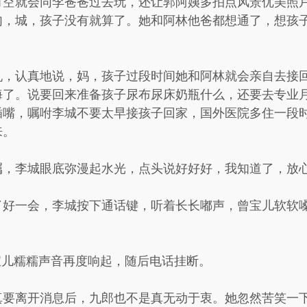
有空就会同李爸爸过去玩，还让郭阿姨多拍点风景优美照
句，城，孩子没有就算了。她和阿林他爸都想通了，想孩
。
机，认真地说，妈，孩子过段时间她和阿林就会亲自去接
海了。说要回来准备孩子尿布尿床奶瓶什么，还要去专业
插嘴，嘱咐李城不要太早接孩子回家，国外医院多住一段
来。
嘱，李城眼底弥漫起水光，点头说好好好，我知道了，放
了好一会，李城按下通话键，听着长长嘟声，曾宝儿软软嗓
宝儿糯糯声音再度响起，随后电话挂断。
真要离开消息后，九郎也不是真无动于衷。她忽然苦笑一