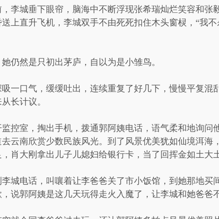
前，李城垂下眼帘，脑海中不断浮现张希瑞灿烂笑容和张
送上直升飞机，李城双手不由死死扣住木头窗棂，“我不
，她仍然是只初出茅庐，自以为是小雏鸟。
深吸一口气，缓缓吐出，连续重复了好几下，慢慢平复混
来从长计议。
开监控室，掏出手机，拨通郭阿姨电话，语气柔和地询问
道去云南欣赏少数民族风光。到了风景优美犹如仙境洱海
足，肖大刚拿出儿子儿媳妇给银行卡，当了回挥金如土大
到李城电话，叫嚷着让李爸爸关了市小饭馆，到她那地买
歉，说郭阿姨是这几天玩得走火入魔了，让李城和她爸爸