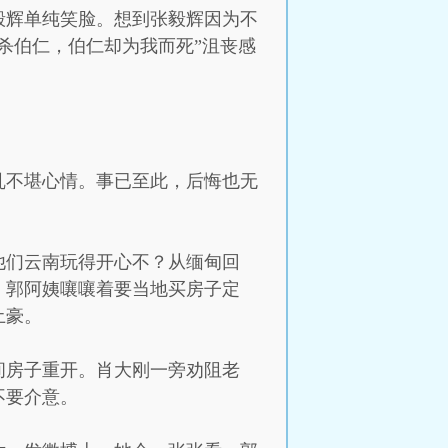
毅辉单纯笑脸。想到张毅辉因为不
杀伯仁，伯仁却为我而死”沮丧感
乱不堪心情。事已至此，后悔也无
他们云南玩得开心不？从缅甸回
，郭阿姨嚷嚷着要当地买房子定
土豪。
间房子重开。肖大刚一旁劝阻老
不要介意。