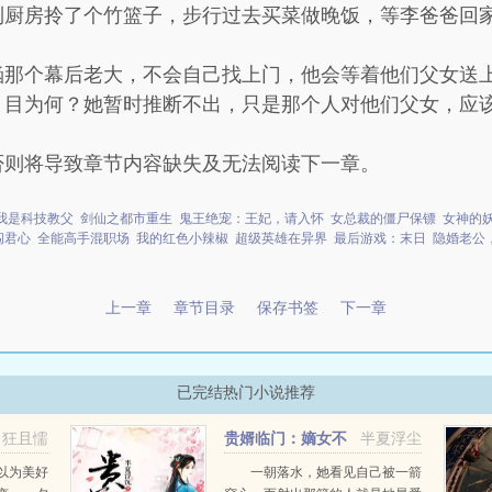
到厨房拎了个竹篮子，步行过去买菜做晚饭，等李爸爸回
涵那个幕后老大，不会自己找上门，他会等着他们父女送
。目为何？她暂时推断不出，只是那个人对他们父女，应
否则将导致章节内容缺失及无法阅读下一章。
我是科技教父
剑仙之都市重生
鬼王绝宠：王妃，请入怀
女总裁的僵尸保镖
女神的
闯君心
全能高手混职场
我的红色小辣椒
超级英雄在异界
最后游戏：末日
隐婚老公
上一章
章节目录
保存书签
下一章
已完结热门小说推荐
狂且懦
贵婿临门：嫡女不
半夏浮尘
好惹
以为美好
一朝落水，她看见自己被一箭