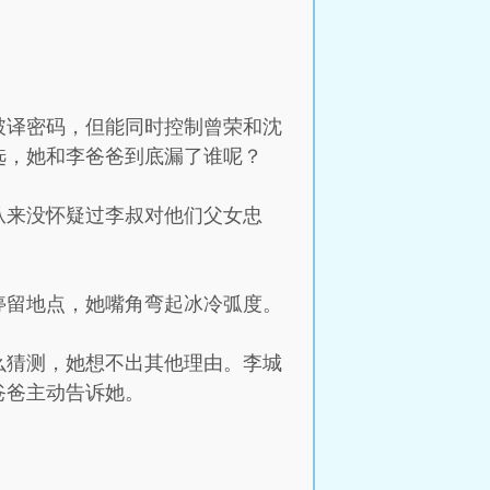
破译密码，但能同时控制曾荣和沈
选，她和李爸爸到底漏了谁呢？
从来没怀疑过李叔对他们父女忠
停留地点，她嘴角弯起冰冷弧度。
么猜测，她想不出其他理由。李城
爸爸主动告诉她。