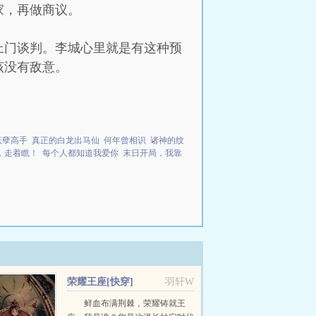
家，再做商议。
上门谈判。李城心里就是有这种预
该没有敌意。
妖孽高手
真正的白龙出马仙
何年曾相识
诸神的纹
，走着瞧！
每个人都知道我爱你
末日开局，我靠
荣耀王座[快穿]
羽轩W
鲜血布满荆棘，荣耀铸就王