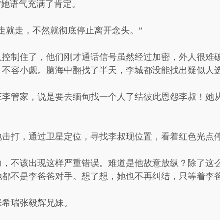
”她语气充满了肯定。
走就走，不然就彻底停止离开念头。”
人控制住了，他们刚才通话信号虽然经过加密，外人很难
，不容小觑。脑海中翻找了半天，李城都没能找出疑似人
庄李管家，说是要去缅甸找一个人了结彼此恩怨李叔！她
地击打，通过卫星定位，寻找李叔现位置，看着红色光点
力，不该出现这样严重错误。难道是他故意放纵？除了这
她都不是李爸爸对手。想了想，她也不再纠结，只等着李
张希瑞张毅辉兄妹。