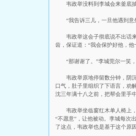
韦政举没料到李城会来釜底抽
“我告诉三儿，一旦他遇到意
韦政举这会子彻底说不出话
齿，保证道：“我会保护好他，他
“那谢谢了。”李城莞尔一笑
韦政举原地停留数分钟，阴
口气，肚子里组织了下语言，劝
沈三年满十八之前，把帮会里手
韦政举坐临窗红木单人椅上
“不愿意”，让他被动。李城每次
了这点，韦政举也是基于这个原