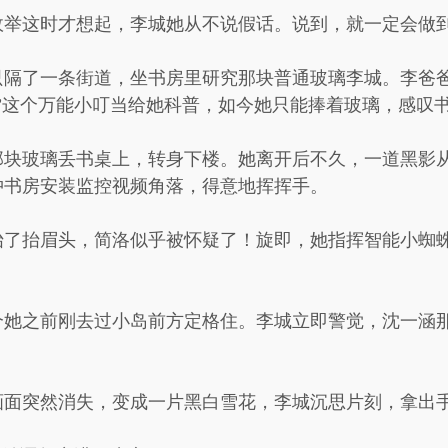
政举这时才想起，李城她从不说假话。说到，就一定会做
只隔了一条街道，坐书房里研究那块普通玻璃李城。李爸
”这个万能小叮当给她科普，如今她只能捧着玻璃，感叹
那块玻璃丢书桌上，转身下楼。她离开后不久，一道黑影
冲书房安装监控视频角落，得意地挥挥手。
抬了抬眉头，简洛似乎被怀疑了！旋即，她指挥智能小蜘
个她之前刚去过小岛前方定格住。李城立即警觉，沈一涵
面突然消失，变成一片黑白雪花，李城沉思片刻，拿出手