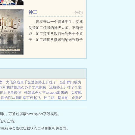
神工
任怨
郭泰来从一个普通学生，变成
制造加工领域的神级大师。不断进
取，加工范围从数百米到数十个原
子，加工精度从微米到纳米到原子
分子级，无所不能。瓦森纳协定？
对华夏禁运？我们禁运的都是华夏
看不上的技术，大部分成员国都得
向华夏进口技术，是不是应该...
予之
大佬穿成真千金逃荒路上开挂了
当所罗门成为
想和我结婚怎么办全文未删减
流放路上开挂了全文
在上飞星传恨
韩娱原创女主从izone出来的
女友晓
四合院从截胡秦京茹起飞
坏了坏
赵皇朝
娇妻迷
竟然神奇的反攻
小雪小婷老头
听说神棍不好当by
坏了怀了讲的什么
赵王后
晓婷的农村大汉免费
通过屏蔽novelspider字段实现。
任何立场。
爬虫程序会依据负载状态自动爬取相关页面。