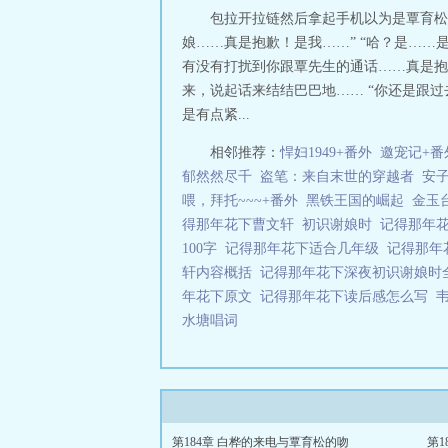
包拉开拉链然后拿起手机以为是覃育松
娘……真是抱歉！是我……” “哈？是……
有没有打扰到你跟覃先生的通话……真是抱
来，说起话来结结巴巴地…… “你还是跟
是有点紧...
相邻推荐：
悍妇1949+番外
邀宠记+番
郁然然尽千
盗笔：来自末世的穿越者
安
喂，拜托~~~+番外
黑铁王国的崛起
金玉台
得那年花下曹文轩
初识谢娘时
记得那年
100字
记得那年花下适合几年级
记得那年
轩内容概括
记得那年花下深夜初识谢娘
年花下原文
记得那年花下读后感怎么写
水塘唱词
第184章 白桦的来电与覃育松的吻
第1