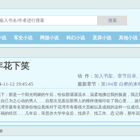
搜索
小说
军史小说
网游小说
科幻小说
灵异小说
其他小说
年花下笑
动 作：
加入书架
、
章节目录
1-12 19:45:45
最新章节：
第184章 白桦的
花下：那是一个阳光明媚的午后，恰似那潺潺流水，温柔地拂过我的脸庞，我正
让自己为之心动的男人……自那次见面后那男人的模样便烙印在了我心里……故
花湾市最有名望身份地位悬殊对于花湾市有着很大贡献以及成就的这样一位成功
车祸的经历……几年后，宋思亦大学毕业后，找房子、找工作、恋 记得，那年花
吻