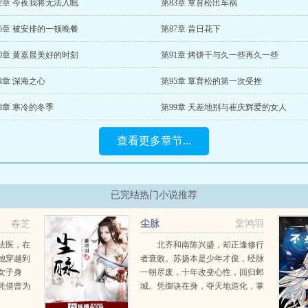
2章 今夜我将无法入眠
第83章 覃育松出车祸
6章 被安排的一顿晚餐
第87章 昔日花下
0章 黄嘉晨美好的时刻
第91章 烤饼干与久一些再久一些
4章 深海之心
第95章 覃育松的第一次受挫
8章 寒冷的冬季
第99章 天差地别与崔庆辉爱的女人
查看更多章节...
已完结热门小说推荐
春芝
尘脉
棠鸿羽
法医，在
北齐和南陈兴盛，却正逢修行
她穿越到
者衰败。苏扬本是少年才俊，经脉
女子身
一朝尽废，十年改变心性，回归邺
凭借曾为
城。凭御诀在身，夺天地造化，掌
脱身，终
生杀之权，运筹帷幄，展撼天之