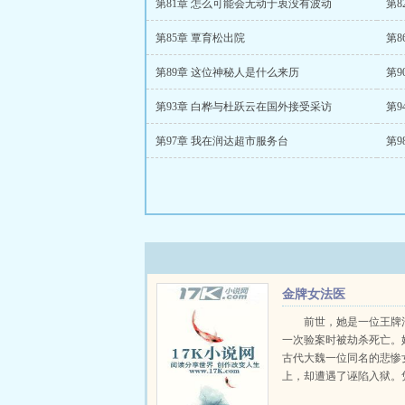
第81章 怎么可能会无动于衷没有波动
第8
第85章 覃育松出院
第8
第89章 这位神秘人是什么来历
第9
第93章 白桦与杜跃云在国外接受采访
第9
第97章 我在润达超市服务台
第9
金牌女法医
前世，她是一位王牌
一次验案时被劫杀死亡。
古代大魏一位同名的悲惨
上，却遭遇了诬陷入狱。
法医的专业知识，她成功