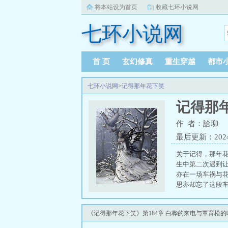
将本站设为首页
收藏七环小说网
七环小说网
首 页
玄幻修真
重生穿越
都市
七环小说网
>
记得那年花下笑
记得那
作 者：詥珋
最后更新：2024-1
关于记得，那年
生中第二次遇到
亦在一场车祸与
思亦却忘了这段
《记得那年花下笑》第184章 白桦的来电与覃育松的