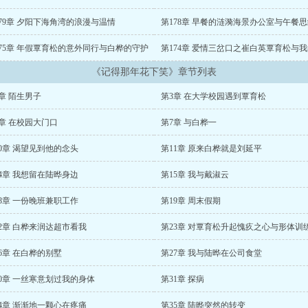
79章 夕阳下海角湾的浪漫与温情
第178章 早餐的涟漪海景办公室与午餐
175章 年假覃育松的意外同行与白桦的守护
《记得那年花下笑》章节列表
章 陌生男子
第3章 在大学校园遇到覃育松
章 在校园大门口
第7章 与白桦一
0章 渴望见到他的念头
第11章 原来白桦就是刘延平
4章 我想留在陆晔身边
第15章 我与戴淑云
8章 一份晚班兼职工作
第19章 周末假期
2章 白桦来润达超市看我
第23章 对覃育松升起愧疚之心与形体训
6章 在白桦的别墅
第27章 我与陆晔在公司食堂
30章 一丝寒意划过我的身体
第31章 探病
4章 渐渐地一颗心在疼痛
第35章 陆晔突然的转变