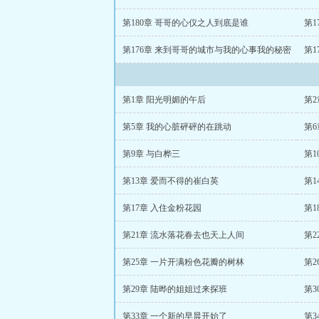
第180章 哥哥的心仪之人到底是谁
第1
第176章 来到哥哥的城市与我的心事我的秘密
第
第1章 阳光明媚的午后
第2
第5章 我的心脏砰砰的在跳动
第6
第9章 与白桦三
第1
第13章 爱而不得的崔白英
第1
第17章 入住金粉花园
第1
第21章 流水落花春去也天上人间
第2
第25章 一片开满粉色花瓣的树林
第2
第29章 陆晔的姐姐过来探班
第
第33章 一个新的早晨开始了
第3