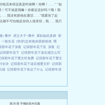
电话来得还真是时候啊！你啊！……” “姑
没错！可不就是我嘛！你最近还好吗？哦！我
我……我没有跟他在通话……”我紧张了起
一点都不可怕相反你待人很亲切，我……我只
殇+番外
虎父犬子+番外
寡妇如此多娇
郁
le，一路生花
[快穿]总有炮灰跟朕抢戏
喂
得那年花下深夜
记得那年花下笑
深夜
记
记得那年花下
记得那年花下读后感怎么写
记得那年花下曹文轩免费
记得那年花下曹文
娘时全诗
记得那年花下读后感曹文轩
记得那
读后感
记得那年花下表达了什么
记得那年清
第181章 手镯的意外归属