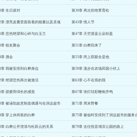
8章 生日派对
第39章 再次拒绝覃育松
42章 漂亮皮囊里面装着的能量以及灵魂
第43章 情人节
46章 悲伤绝望和心碎与白玉兰
第47章 天空湛蓝云朵轻盈
0章 校友聚会
第51章 白桦回来了
4章 酒会
第55章 闭上双眼全是他
8章 我被安排到白桦身边
第59章 漫步在农场田园小径上
2章 绝望悲伤再次被激活
第63章 心不在焉的我
6章 甜蜜而绵长的感觉
第67章 张灯结彩鞭炮齐鸣
70章 被诬陷故意制造偶遇与在润达超市
第71章 周末野餐
4章 穿上休闲装的白桦
第75章 被临时安排到了润达超市的服务
78章 白桦公开澄清与杜跃云的关系
第79章 去往悦音湖滨公园的路上