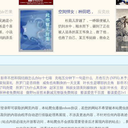
所遭遇现
威！书友群657590866...
案和一个
de芒果
空间悍女：种田吧，
应奕欣
王爷！
见她是小
杜菀儿穿越了，一睁眼便被人
爸是个喜
扔到水中，顺水而下，砸到了正在
派。小说
被人追杀的某王爷身上，救了他，
妈妈弄丢
也救了自己。某王爷姑娘，救命之
妈妈偏
恩，本王定当杜菀儿打断王爷？走
看起来不
错剧本了吧？这是种田风！某王爷
..
本王也可以种田的，很会种的。杜
菀儿上...
影帝不想和我结婚怎么办by十七喵
充电五分钟下一句是什么
月色引力 (NPH) 木
裴知裴礼
所罗门是否得救
咸鱼也有翻身的一天文案
叶长生是哪部的主角
影帝不
了吗尧鹭
所罗门为什么离弃神
赵宋王朝
韩娱女团美到极致的
短剧 叶长生
君父
审神者免费阅读
撒野by巫哲未删减完整版免费阅读
蓄谋爱意千百渡
蓄谋爱恋1v1
始王平安的
在好莱坞养龙晋江
浓情蜜意的近义词
我的灵界女友
拥有金手指后我
啥离开好莱坞养鸡去
边城崛起秦天
病娇公子太腹黑裴湛
蓝色的天空是怎么形成的
这个o又甜又碟
网站地图
即可获取的网页内容，本站爬虫遵循robots协议，若您的网站不希望被本站爬虫抓取，可
抓取到的内容由程序自动进行排版处理再展现，不涉及更改内容，不针对任何内容表述
（站点内容必须允许游客访问，本站爬虫不会抓取需要登录后才展现内容的站点），