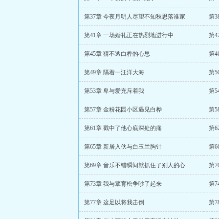
第37章 今夜月明人尽望不知秋思落谁家
第3
第41章 一场婚礼正在热烈地进行中
第
第45章 猜不透白桦的心思
第
第49章 隔着一汪洋大海
第5
第53章 卑与爱充斥着我
第5
第57章 金粉花园小区遇见白桦
第5
第61章 戳中了他心底深处的痛
第6
第65章 新居入伙与白玉兰胸针
第6
第69章 音乐不错瞬间就抓住了别人的心
第
第73章 我与覃育松争吵了起来
第7
第77章 这足以将我击倒
第