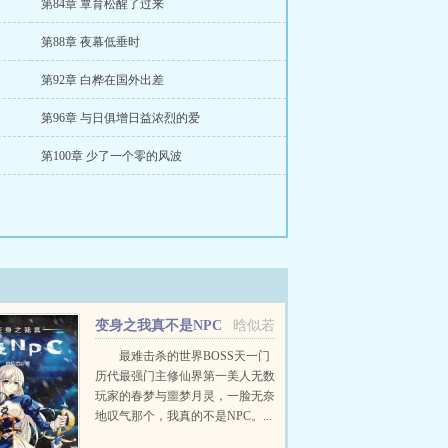
第84章 覃育松醒了过来
第88章 夜幕低垂时
第92章 白桦在国外出差
第96章 与日俱增日益浓烈的爱
第100章 少了一个零的风波
变身之我真不是NPC
晗似若
最难击杀的世界BOSS天一门
历代最强门主修仙界第一美人无数
玩家的春梦与噩梦月灵，一脸无奈
地叹气那个，我真的不是NPC。...