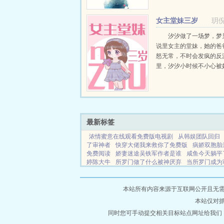
于沉冤得雪。然而，在她
实的背后，却是一桩桩奇
女主堂妹三岁
玥倪
个不可告人的阴谋...
汐汐做了一场梦，梦
说里女主的堂妹，她的爸
怒无常，不时会发疯的反
里，汐汐小时候不小心被
了。回去之后，因为憎恨
心，所以欺负性格懦弱，
聪明的弟弟。因为讨厌女主.
最新标签
浓情蜜意在线观看免费版电视剧
从韩娱团队回归
了审神者
快穿大佬我来救你了免费版
病娇双胞胎
免费阅读
娇妻迷途吴铁军作者是谁
咸鱼今天躺平
婷陈大牛
所罗门做了什么被神厌弃
当所罗门成为
途吴铁军全本免费阅读
四合院从截胡少女秦淮茹开
一支富贵竹百度
娇妻迷途吴铁军最后牺牲了吗
为
阅读
韩娱从成为女团经纪人开始
说神棍不好当txt
本站所有内容来源于互联网公开且无需登录
本站仅对
同时您可手动提交相关目标站点网址给我们