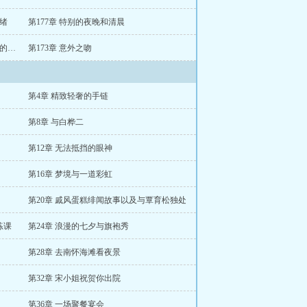
思绪
第177章 特别的夜晚和清晨
第174章 爱情三岔口之崔白英覃育松与我的情感乱局
第173章 意外之吻
第4章 精致轻奢的手链
第8章 与白桦二
第12章 无法抵挡的眼神
第16章 梦境与一道彩虹
第20章 戚风蛋糕绯闻故事以及与覃育松独处
练课
第24章 浪漫的七夕与旗袍秀
第28章 去南怀海滩看夜景
第32章 宋小姐祝贺你出院
第36章 一场聚餐宴会