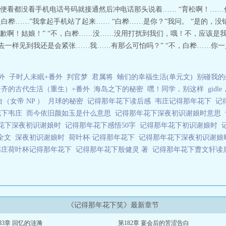
便看都没看手机电话号码就接通然后冲电话那头说着…… “育松啊！……你
是白桦……”我拿起手机站了起来…… “白桦……是你？”我问。 “是的，
歉啊！姑娘！” “不，白桦……没……没用打扰到我们，哦！不，应该是
过去一样见到我还是会紧张……我……有那么可怕吗？” “不，白桦……你
外
子时人未眠+番外
判官梦
君属将
蝻们的幸福生活(单元文)
别碰我的
子齐的古代生活（重生）+番外
海岛之下的秘密
嘿！同学，别这样
gid
（女帝 NP ）
月球的秘密
记得那年花下读后感
韦庄记得那年花下
记
花下韦庄
而今依旧颜如玉是什么意思
记得那年花下深夜初识谢娘时意思
花下深夜初识谢娘时
记得那年花下感悟50字
记得那年花下初识谢娘时
时全文
深夜初识谢娘时
荷叶杯·记得那年花下
记得那年花下深夜初识谢
韦庄荷叶杯记得那年花下
记得那年花下殷健灵 著
记得那年花下曹文轩
《记得那年花下笑》最新章节
83章 回忆的涟漪
第182章 宴会后的苦涩告白