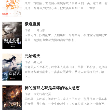
顾熠一觉睡醒，发现自己居然穿成了男团vic的一员。这个团，有
足足二百号成员顾熠心道，把成员全名列出来，一章够...
极道蛊魔
作者：一号玩家
灾变无尽，妖魔乱世。人如蝼蚁，命如草芥。在这混沌危险的世
界里，奇妙的蛊虫成为撬动宿命的杠杆。...
元始诸天
作者：弃还真
古老天人长生不死，武中圣人吼碎山河。带着一面石镜，荀少彧
来到这方莽荒乱世，一步步映照诸天。从这人间苦境开始，踏
上...
神的游戏之我是星球的远大意志
作者：虚无行者北冥
羊吃草，人吃羊，神吃什么？吃人？不全对。那是什么？最基本
的食量，是生命。一个生命诞生了，会在根源上刻上一道痕死...