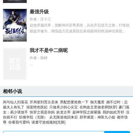
最强升级
作者：庄十三
赵放穿越武界，觉醒神武至尊系统，从此开启逆天之路，打怪就
能提升修为，增强战力完成系统任务就能得到绝顶神功系统...
我才不是中二病呢
作者：陆鲤
...
相邻小说
闲与仙人扫落花
开局签到荒古圣体
男配想要抢救一下
御天魔君
婚不过时：总
裁夫人有礼了
溺宠绝色医妃
只做承少的心尖宝
在狗血文里做老师[快穿]
豪门孤
女：易少请放手
快穿之我是你妈
妖龙古帝
超神学院之姬紫薇
我的如此芳邻
没
你就不行
饥饿学院（无限）
从无限游戏回来后
邪帝缠宠：神医九小姐
都市强
尊
你看我可爱吗
请遵守游戏规则[无限]