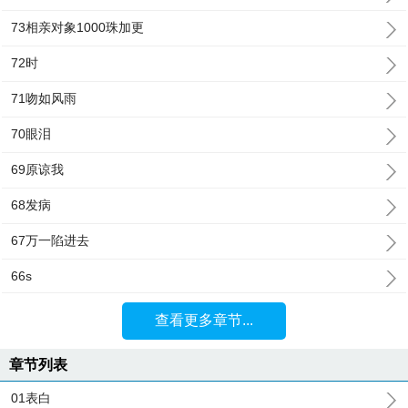
73相亲对象1000珠加更
72时
71吻如风雨
70眼泪
69原谅我
68发病
67万一陷进去
66s
查看更多章节...
章节列表
01表白