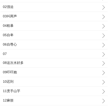
02强迫
03叫两声
04粗暴
05自卑
06自尊心
07
08这次水好多
09吓吓她
10迟到
11烫手山芋
12麻烦