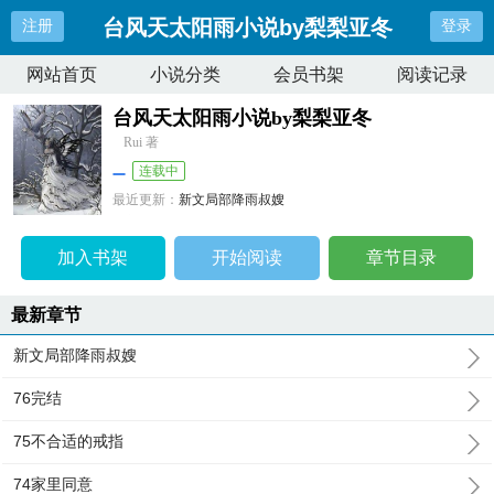
台风天太阳雨小说by梨梨亚冬
注册
登录
网站首页
小说分类
会员书架
阅读记录
台风天太阳雨小说by梨梨亚冬
Rui 著
连载中
最近更新：
新文局部降雨叔嫂
更新时间：
2026-08-06 17:26:38
加入书架
开始阅读
章节目录
最新章节
新文局部降雨叔嫂
76完结
75不合适的戒指
74家里同意