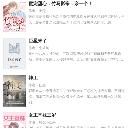
蜜宠甜心：竹马影帝，亲一个！
作者：奂楚
暖萌甜宠青梅竹马新晋影帝与电竞圈女神被人拍到当街拥吻，当
天，影帝力排众议直接公布了恋情，惊爆众人眼球。您...
巨星来了
作者：念笯娇
重生十八岁，携带前世互联网数艘超级航空母舰和无数经典作
品，主宰娱乐圈，入侵好莱坞。让我们的文化占领全世界吧。...
神工
作者：任怨
郭泰来从一个普通学生，变成制造加工领域的神级大师。不断进
取，加工范围从数百米到数十个原子，加工精度从微米到纳米
到...
女主堂妹三岁
作者：玥倪de芒果