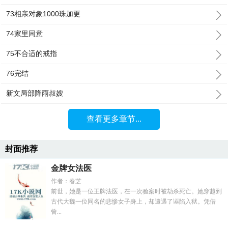
73相亲对象1000珠加更
74家里同意
75不合适的戒指
76完结
新文局部降雨叔嫂
查看更多章节...
封面推荐
金牌女法医
作者：春芝
前世，她是一位王牌法医，在一次验案时被劫杀死亡。她穿越到
古代大魏一位同名的悲惨女子身上，却遭遇了诬陷入狱。凭借
曾...