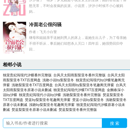
汐汐做了一场梦，梦见她是小说里女主的堂妹，她的爸爸是个喜
怒无常，不时会发疯的反派。小说里，汐汐小时候不小心被妈
妈...
冷面老公很闷骚
作者：飞天小白警
继母和姐姐亲手送她到男人的床上，逼她生出儿子，为了母亲她
不得不听从，事后她们却想杀人灭口！四年后，她强势回归夺
回...
相邻小说
独宠贵妃闯现代汐蝶番外完整版
台风天太阳雨梨梨亚冬番外完整版
台风天太阳
雨梨梨亚冬TXT百度网盘
浅吻小说by梨梨亚冬
独宠贵妃闯现代by汐蝶笔趣阁无
弹窗
浅吻梨梨亚冬TXT百度网盘
台风天太阳雨by梨梨亚冬笔趣阁无弹窗
台风天
太阳雨梨梨亚冬原著小说未删减
独宠贵妃闯现代汐蝶TXT百度网盘
金阙春深小
说by汐蝶
独宠贵妃闯现代小说by汐蝶
浅吻梨梨亚冬番外完整版
焚蓝梨梨亚冬
TXT百度网盘
焚蓝by梨梨亚冬笔趣阁无弹窗
焚蓝小说by梨梨亚冬
浅吻梨梨亚冬
原著小说未删减
浅吻by梨梨亚冬笔趣阁无弹窗
独宠贵妃闯现代汐蝶原著小说未
删减
焚蓝梨梨亚冬原著小说未删减
焚蓝梨梨亚冬番外完整版
搜 索