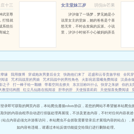
庄十三
女主堂妹三岁
玥倪de芒果
神武至尊
汐汐做了一场梦，梦见她是小
，打怪就
说里女主的堂妹，她的爸爸是个喜
成系统任
怒无常，不时会发疯的反派。小说
商城之
里，汐汐小时候不小心被妈妈弄丢
盖世机
了。回去之后，因为憎恨妈妈偏
天下我
心，所以欺负性格懦弱，看起来不
我要最
聪明的弟弟。因为讨厌女主...
..
赦孽缘
我用微博
穿成炮灰男妻后全文
快跑他们来了
迟盛和云苓贵族学校
全民穿
费阅读
咒术回战里的男娘
咒术回战中的男性角色
火影宛若晨曦免费阅读
汉鼎余
影之子
打一棒子给一颗糖
带着空间去撩夫
东京旧称叫什么
快穿之朱妍
你的太
大教堂结构图
红尘凡仙路在线阅读
肝帝的肝
天使报喜莉莉
天使报喜免费阅读
骄txt
带个空间拐个落魄王爷
火影之漩涡宿免费阅读全文最新章节列表
公主娇美
阳 歌词
楚煜vs许晔臣服未删减版
天使报佳音歌曲原唱播放
全民国运降临求生开局
即可获取的网页内容，本站爬虫遵循robots协议，若您的网站不希望被本站爬虫抓取，可
抓取到的内容由程序自动进行排版处理再展现，不涉及更改内容，不针对任何内容表述
（站点内容必须允许游客访问，本站爬虫不会抓取需要登录后才展现内容的站点），
如内容有违规，请通过本站反馈功能提交给我们进行删除处理。