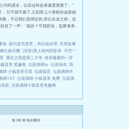
核心代码进水，以后运转起来速度更慢了。”
个，它可就不困了,立刻穿上小青蛙的皮肤跳
闲着，不过我们是绑定的,所以在这之前，还
轻轻笑了一声：“真的？可我听说，监察者系
重器
因为是毛茸茸，所以很合理
开局直播
爆红娱乐圈
[综穿]美人惊鸿照影来
天空一
音
重生之我是我二大爷
老攻藤蔓的一百
小狐昔里 笔趣阁
位面酒肆by
位面游戏
我
酒肆 小狐昔里百度
位面饭店
位面酒肆作
酒肆TXT
位面酒肆 小狐昔里 免费
位面酒
馆系统
位面酒肆小狐昔里笔趣阁
第 308 章 悟剑番外