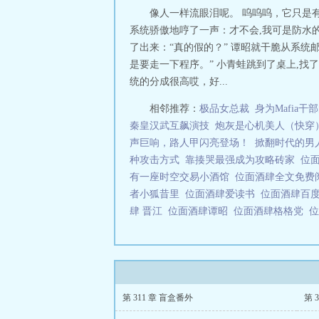
像人一样流眼泪呢。 呜呜呜，它只是有
系统骄傲地哼了一声：才不会,我可是防水
了出来：“真的假的？” 谭昭就干脆从系
是要走一下程序。” 小青蛙跳到了桌上,找
统的分成很高哎，好...
相邻推荐：
极品女总裁
身为Mafia
秦皇汉武互飙演技
炮灰是心机美人（快穿
声巨响，路人甲闪亮登场！
掀翻时代的男
种攻击方式
靠揍哭最强成为攻略砖家
位
有一座时空交易小酒馆
位面酒肆全文免
者小狐昔里
位面酒肆爱读书
位面酒肆百
肆 晋江
位面酒肆谭昭
位面酒肆格格党
位
第 311 章 盲盒番外
第 