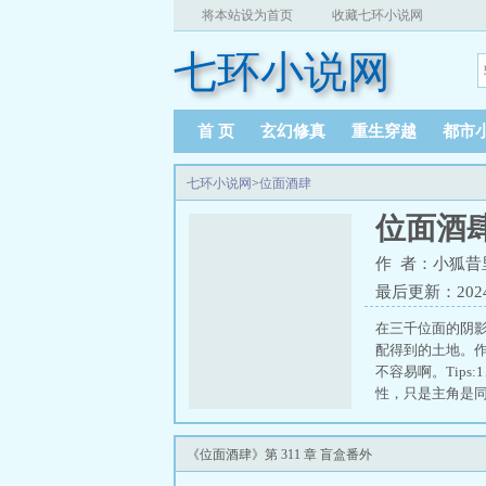
将本站设为首页
收藏七环小说网
七环小说网
首 页
玄幻修真
重生穿越
都市
七环小说网
>
位面酒肆
位面酒
作 者：小狐昔
最后更新：2024-0
在三千位面的阴
配得到的土地。
不容易啊。Tip
性，只是主角是同
《位面酒肆》第 311 章 盲盒番外