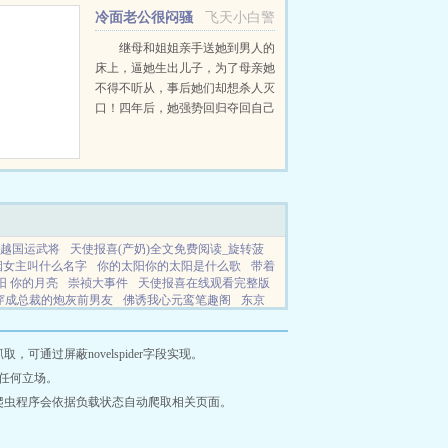
冷面老公很闷骚
飞天小白警
继母和姐姐亲手送她到男人的
床上，逼她生出儿子，为了母亲她
不得不听从，事后她们却想杀人灭
口！四年后，她强势回归夺回自己
的一切，但不曾想儿子认贼作母，
她还惹上一个不该惹的男人...
越国运武将
天使报喜(产奶)全文免费阅读_旋转菠
烟女主叫什么名字
你的太阳你的太阳是什么歌
带着
阳 你的月亮
崇祯大事件
天使报喜在线观看完整版
穿成总裁的炮灰前男友
佛诱我心元鸾笔趣阁
东京
不争了哪里看
意意相投
权臣是我心上人漫剧在线
觉醒概率之眼
围猎2
网站地图
通过屏蔽novelspider字段实现。
任何立场。
爬虫程序会依据负载状态自动爬取相关页面。