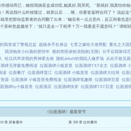
些感动而已，她祝我抽盲盒成功哎,她真好,我哭死。 “那就好,我真怕你
的！再说我什么时候慢过，就算以后……咦，你要签返聘合同了？ 说起这
统邮箱里把那份监察者的合同翻了出来：“确实有一点点意向，反正闲着也是
了个茶杯垫盘腿坐下：“就只是走一下程序？万一我要是不愿意吗？” 谭昭
干部的我变成了警视总监
超级杀手在身边
七零之嫁给大佬男配
重生之大国
）
我演炮灰小白脸的那些年
规则类怪谈扮演指南[无限]
分手后我靠综艺
人
给汉武帝讲我的男神霍去病
随机debuff的我陷入修罗场
从此不敢见观
面酒肆无弹窗免费阅读
位面酒肆小狐昔里
位面酒肆TXT全文
位面酒肆 
费阅读
位面餐厅
位面酒肆晋江
位面酒肆 小狐昔里
位面酒肆大结局
位面
度资源
位面酒肆 小狐昔里免费阅读
位面酒肆笔趣阁
位面酒肆百度
位面
面酒肆by小狐昔里
位面酒店
位面酒肆快穿
位面酒肆TXT百度
位面酒
《位面酒肆》最新章节
310 章 辞春番外
第 309 章 比剑番外