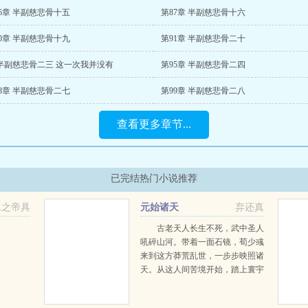
6章 半副慈悲骨十五
第87章 半副慈悲骨十六
0章 半副慈悲骨十九
第91章 半副慈悲骨二十
 半副慈悲骨二三 这一次我并没有
第95章 半副慈悲骨二四
8章 半副慈悲骨二七
第99章 半副慈悲骨二八
查看更多章节...
已完结热门小说推荐
冰之帝具
元始诸天
弃还真
古老天人长生不死，武中圣人
吼碎山河。带着一面石镜，荀少彧
来到这方莽荒乱世，一步步映照诸
天。从这人间苦境开始，踏上寰宇
诸天之路，元始大罗诸天...