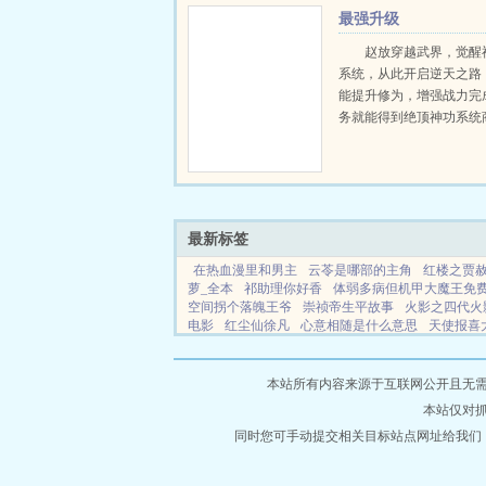
最强升级
赵放穿越武界，觉醒
系统，从此开启逆天之路
能提升修为，增强战力完
务就能得到绝顶神功系统
中，更有无数天材地宝，
缘，至强血统系统在手，
有！女人我要最美！权力
大！身份我要最尊贵！九天.
最新标签
在热血漫里和男主
云苓是哪部的主角
红楼之贾
萝_全本
祁助理你好香
体弱多病但机甲大魔王免
空间拐个落魄王爷
崇祯帝生平故事
火影之四代火
电影
红尘仙徐凡
心意相随是什么意思
天使报喜
怀旧日剧在线观看
带着空间找亲妈免费阅读
公主不
看免费
男主叫楚煜
初代杰顿怪兽娘弱点
我的太
本站所有内容来源于互联网公开且无需登录
本站仅对
同时您可手动提交相关目标站点网址给我们