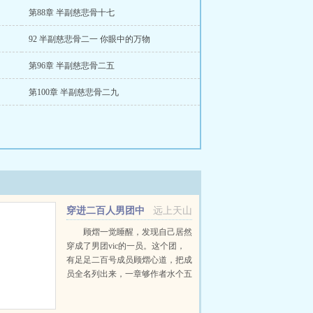
第88章 半副慈悲骨十七
92 半副慈悲骨二一 你眼中的万物
第96章 半副慈悲骨二五
第100章 半副慈悲骨二九
穿进二百人男团中
远上天山
顾熠一觉睡醒，发现自己居然
穿成了男团vic的一员。这个团，
有足足二百号成员顾熠心道，把成
员全名列出来，一章够作者水个五
百字啊。魔蝎小说
WWWMOXIEXSTOP...