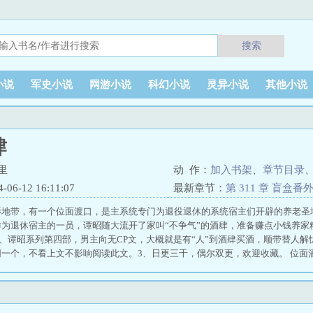
搜索
小说
军史小说
网游小说
科幻小说
灵异小说
其他小说
肆
里
动 作：
加入书架
、
章节目录
6-12 16:11:07
最新章节：
第 311 章 盲盒番
影地带，有一个位面渡口，是主系统专门为退役退休的系统宿主们开辟的养老圣
作为退休宿主的一员，谭昭随大流开了家叫“不争气”的酒肆，准备赚点小钱养家
s:1、谭昭系列第四部，男主向无CP文，大概就是有“人”到酒肆买酒，顺带替人
一个，不看上文不影响阅读此文。3、日更三千，偶尔双更，欢迎收藏。 位面