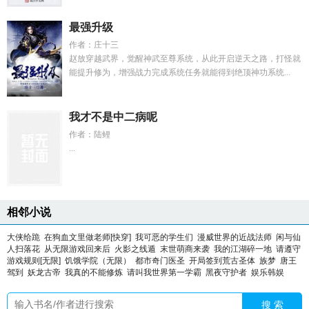
最强升级
作者：庄十三
赵放穿越武界，觉醒神武至尊系统，从此开启逆天之路，打怪就
能提升修为，增强战力完成系统任务就能得到绝顶神功系统...
我才不是中二病呢
作者：陆鲤
...
相邻小说
大侠给跪
在狗血文里做老师[快穿]
我可恶的学生们
漫威世界的近战法师
闲与仙
人扫落花
从无限游戏回来后
火影之线遁
末世萌商来袭
我的江湖碎一地
请遵守
游戏规则[无限]
饥饿学院（无限）
都市奇门医圣
开局签到荒古圣体
族梦
唐王
驾到
妖龙古帝
我真的不能修炼
请叫我世界第一学霸
黑夜守护者
娱乐韩娱
搜 索