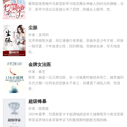
暖萌甜宠青梅竹马新晋影帝与电竞圈女神被人拍到当街拥吻，当
天，影帝力排众议直接公布了恋情，惊爆众人眼球。您...
尘脉
作者：棠鸿羽
北齐和南陈兴盛，却正逢修行者衰败。苏扬本是少年才俊，经脉
一朝尽废，十年改变心性，回归邺城。凭御诀在身，夺天地造
化...
金牌女法医
作者：春芝
前世，她是一位王牌法医，在一次验案时被劫杀死亡。她穿越到
古代大魏一位同名的悲惨女子身上，却遭遇了诬陷入狱。凭借
曾...
超级锋暴
作者：陈爱庭
2003年夏季，巴西新星卡卡低调地踏进米兰城葡萄牙小将克里斯
蒂亚诺罗纳尔多背着争议飞到曼彻斯特默默无闻的梅...